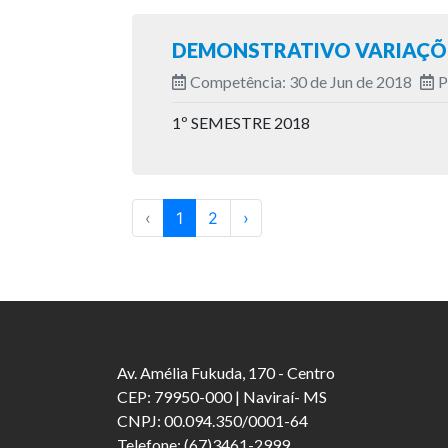
DEMONSTRATIVO VARIAÇÕE
Competência: 30 de Jun de 2018
P
1º SEMESTRE 2018
‹
1
2
›
Av. Amélia Fukuda, 170 - Centro
CEP: 79950-000 | Naviraí- MS
CNPJ: 00.094.350/0001-64
Telefone: (67)3461-2999