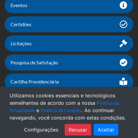
Eventos
Certidões
Licitações
Pesquisa de Satisfação
Cartilha Previdenciária
Utilizamos cookies essenciais e tecnológicos
semelhantes de acordo com a nossa
Política de
Versão do Sistema: 8.4.5 - 27/02/2026 | Portal
Privacidade
e
Política de Cookies
. Ao continuar
Atualizado em: 07/08/2026
navegando, você concorda com estas condições.
Configurações
Recusar
Aceitar